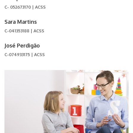
C- 052673170 | ACSS
Sara Martins
C-041353188 | ACSS
José Perdigão
C-074933175 | ACSS