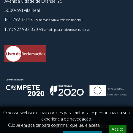
Avenida Cidade de Orense, 26,
5000-691 Vila Real
Tel.: 259 321 435
*Chamada para a rede fixa nacional
Tlm.: 927 982 330
*Chamada para a rede móvel nacional
O nosso website utiliza cookies para melhorar e personalizar a sua
experiência de navegação.
© 2026 Todos os direitos reservados.
Clínica São Dinis
Clique em aceitar para confirmar que leu e aceita.
Aceito