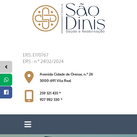
ERS: E170767
ERS - n.° 24132/2024
Avenida Cidade de Orense, n.º 26
5000-691 Vila Real
259 321 435 *
927 982 330 *