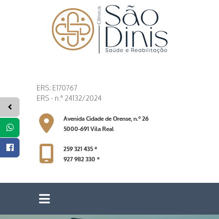
ERS: E170767
ERS - n.° 24132/2024
Avenida Cidade de Orense, n.º 26
5000-691 Vila Real
259 321 435 *
927 982 330 *